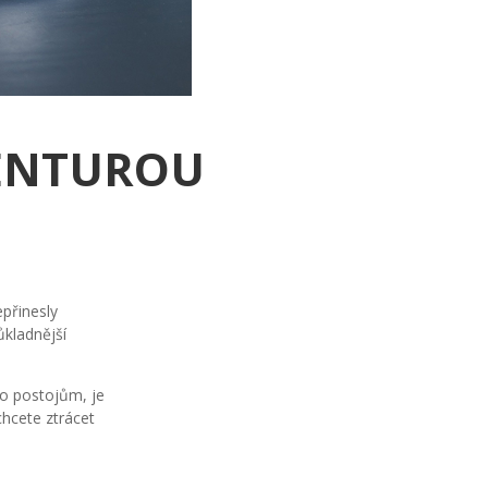
GENTUROU
epřinesly
ůkladnější
to postojům, je
chcete ztrácet