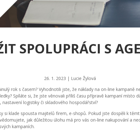
ŽIT SPOLUPRÁCI S A
26. 1. 2023 | Lucie Žylová
minulý rok s časem? Vyhodnotili jste, že náklady na on-line kampaně n
dky? Spíláte si, že jste věnovali příliš času přípravě kampaní místo d
, nastavení logistiky či skladového hospodářství?
 si klade spousta majitelů firem, e-shopů. Pokud jste dospěli k těm
uvědomujete, jak důležitou úlohu má pro vás on-line nakupování a ne
 svých kampaních.