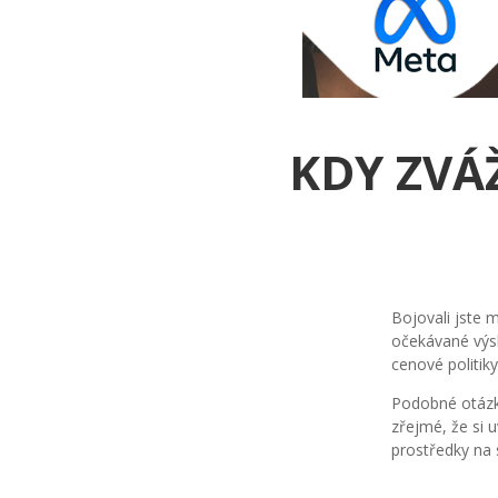
KDY ZVÁ
Bojovali jste 
očekávané výsle
cenové politiky
Podobné otázky
zřejmé, že si 
prostředky na