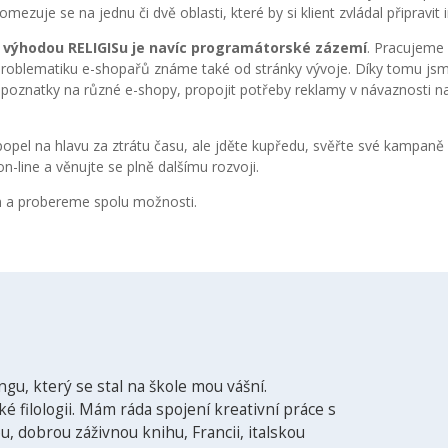
mezuje se na jednu či dvě oblasti, které by si klient zvládal připravit i
u
výhodou RELIGISu je navíc programátorské zázemí
. Pracujeme 
problematiku e-shopařů známe také od stránky vývoje. Díky tomu js
 poznatky na různé e-shopy, propojit potřeby reklamy v návaznosti n
popel na hlavu za ztrátu času, ale jděte kupředu, svěřte své kampaně
on-line a věnujte se plně dalšímu rozvoji.
 a probereme spolu možnosti.
gu, který se stal na škole mou vášní.
é filologii. Mám ráda spojení kreativní práce s
, dobrou záživnou knihu, Francii, italskou