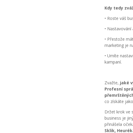
Kdy tedy zvá
• Roste váš b
• Nastavování 
• Přestože mát
marketing je na
• Umíte nastav
kampaní.
Zvažte,
jaké 
Profesní spr
přemrštěnýc
co získáte ja
Držet krok ve 
business je ji
přinášela oček
Sklik, Heurék