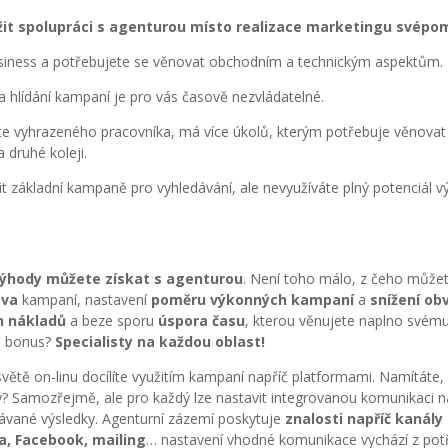
žit spolupráci s agenturou místo realizace marketingu svépo
usiness a potřebujete se věnovat obchodním a technickým aspektům.
a hlídání kampaní je pro vás časově nezvládatelné.
e vyhrazeného pracovníka, má více úkolů, kterým potřebuje věnovat
 druhé koleji.
it základní kampaně pro vyhledávání, ale nevyužíváte plný potenciál 
výhody můžete získat s agenturou
. Není toho málo, z čeho můžete
áva
kampaní, nastavení
poměru výkonných kampaní
a
snížení ob
h nákladů
a beze sporu
úspora času
, kterou věnujete naplno svém
ko bonus?
Specialisty na každou oblast!
světě on-linu docílíte využitím kampaní napříč platformami. Namítáte,
ný? Samozřejmě, ale pro každý lze nastavit integrovanou komunikaci n
ávané výsledky. Agenturní zázemí poskytuje
znalosti napříč kanály
a, Facebook, mailing
… nastavení vhodné komunikace vychází z potř