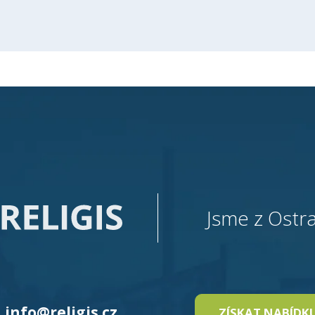
Jsme z Ostra
info@religis.cz
ZÍSKAT NABÍDK