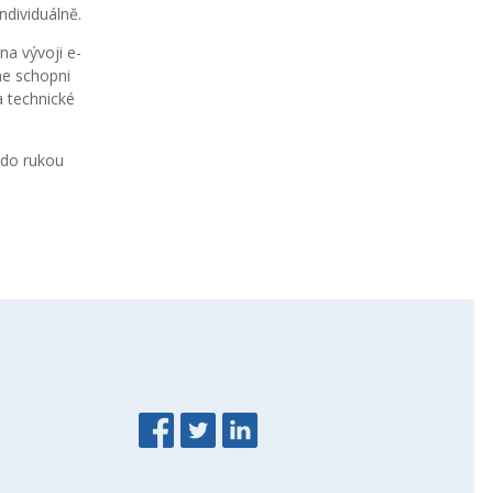
ndividuálně.
na vývoji e-
me schopni
a technické
 do rukou