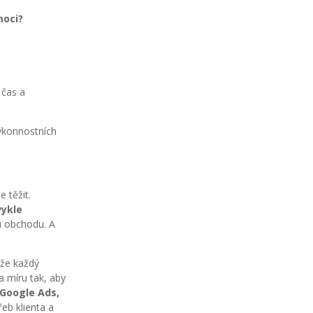
moci?
 čas a
výkonnostních
 těžit.
vykle
u obchodu. A
 že každý
a míru tak, aby
 Google Ads,
eb klienta a